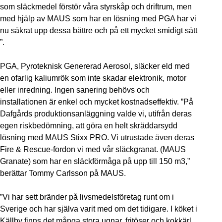
som släckmedel förstör våra styrskåp och driftrum, men
med hjälp av MAUS som har en lösning med PGA har vi
nu säkrat upp dessa bättre och på ett mycket smidigt sätt
”.
PGA, Pyroteknisk Genererad Aerosol, släcker eld med
en ofarlig kaliumrök som inte skadar elektronik, motor
eller inredning. Ingen sanering behövs och
installationen är enkel och mycket kostnadseffektiv. ”På
Dafgårds produktionsanläggning valde vi, utifrån deras
egen riskbedömning, att göra en helt skräddarsydd
lösning med MAUS Stixx PRO. Vi utrustade även deras
Fire & Rescue-fordon vi med vår släckgranat. (MAUS
Granate) som har en släckförmåga på upp till 150 m3,”
berättar Tommy Carlsson på MAUS.
”Vi har sett bränder på livsmedelsföretag runt om i
Sverige och har själva varit med om det tidigare. I köket i
Källby finns det många stora ugnar, fritöser och kokkärl