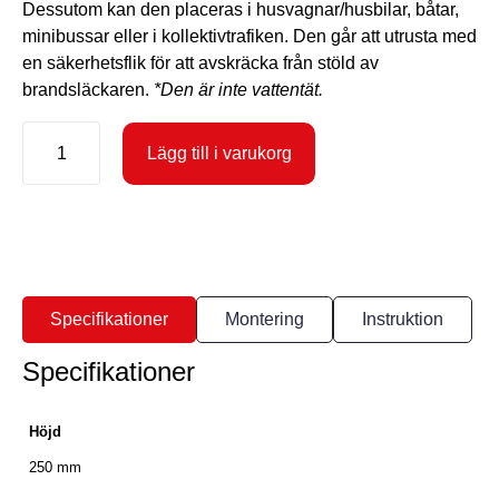
Dessutom kan den placeras i husvagnar/husbilar, båtar,
minibussar eller i kollektivtrafiken. Den går att utrusta med
en säkerhetsflik för att avskräcka från stöld av
brandsläckaren.
*Den är inte vattentät.
MAUS
Halter
Lägg till i varukorg
Klein
mängd
Specifikationer
Montering
Instruktion
Specifikationer
Höjd
250 mm