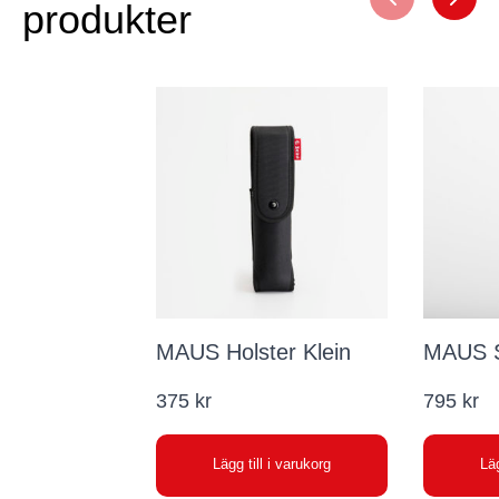
produkter
MAUS Holster Klein
MAUS S
375
kr
795
kr
Lägg till i varukorg
Läg