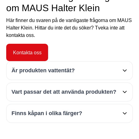
om MAUS Halter Klein
Här finner du svaren på de vanligaste frågorna om MAUS
Halter Klein. Hittar du inte det du söker? Tveka inte att
kontakta oss.
Kontakta oss
Är produkten vattentät?
MAUS Halter Klein är inte helt vattentät men den
Vart passar det att använda produkten?
skyddar bra mot damm och vattenstänk etc.
Den är optimal för väggplacering i alla mijöer
Finns kåpan i olika färger?
som hotell, hem, husbil, båt etc. Den går även att
utrusta med manipuleringsindekerande förseglig
Nej, kåpan är transparent för att man ska kunna
(specialförsegling med tejp) i exempelvis
se att det är en brandsläckare inuti.
hotellmiljöer.