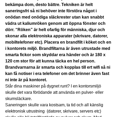
bekämpa dom, desto bättre. Tekniken är helt
saneringsfri så ni behöver inte förstöra något i
onödan med onödiga släckrester utan kan snabbt
vädra ut kaliumröken genom att öppna fönster och
dörr. “Röken” är helt ofarlig för människa, djur och
skonar alla elektroniska apparater (skrivare, datorer,
mobiltelefoner etc). Placera en brandfilt i köket och en
i kontorets miljö. Brandfiltarna är även utrustade med
smarta fickor som skyddar era händer och är 180 x
120 cm stor för att kunna täcka en hel person.
Brandvarnarna är smarta och kopplas till ert wifi så ni
kan få notiser i era telefoner om det brinner även fast
ni inte är på kontoret.
Står dina maskiner på dygnet runt? I en kontorsmiljö
skulle det vara förödande att använda en pulver- eller
skumsläckare.
Saneringen skulle vara kostsam, ta tid och all känslig
elektronisk utrustning (datorer, skrivare, servers etc)