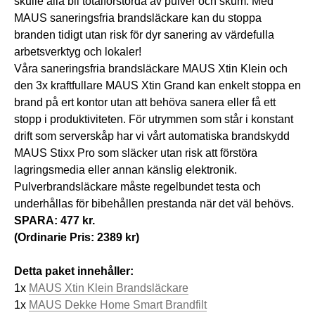
skulle alla bli totalförstörda av pulver och skum. Med
MAUS saneringsfria brandsläckare kan du stoppa
branden tidigt utan risk för dyr sanering av värdefulla
arbetsverktyg och lokaler!
Våra saneringsfria brandsläckare MAUS Xtin Klein och
den 3x kraftfullare MAUS Xtin Grand kan enkelt stoppa en
brand på ert kontor utan att behöva sanera eller få ett
stopp i produktiviteten. För utrymmen som står i konstant
drift som serverskåp har vi vårt automatiska brandskydd
MAUS Stixx Pro som släcker utan risk att förstöra
lagringsmedia eller annan känslig elektronik.
Pulverbrandsläckare måste regelbundet testa och
underhållas för bibehållen prestanda när det väl behövs.
SPARA: 477 kr.
(Ordinarie Pris: 2389 kr)
Detta paket innehåller:
1x
MAUS Xtin Klein Brandsläckare
1x
MAUS Dekke Home Smart Brandfilt