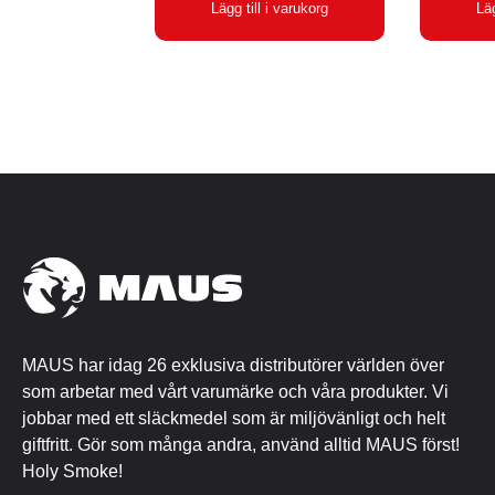
Lägg till i varukorg
Läg
nuvarande
var:
priset
2,439 kr.
är:
1,999 kr.
MAUS har idag 26 exklusiva distributörer världen över
som arbetar med vårt varumärke och våra produkter. Vi
jobbar med ett släckmedel som är miljövänligt och helt
giftfritt. Gör som många andra, använd alltid MAUS först!
Holy Smoke!