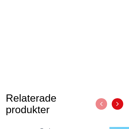
fotosensor i ett annat fack i samma kammare. Så
snart ljusstrålarna träffar denna sensor utlöses
larmet.
Relaterade
produkter