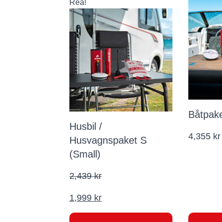
Rea!
Båtpak
Husbil /
4,355
kr
Husvagnspaket S
(Small)
2,439
kr
Det
1,999
kr
ursprungliga
Det
priset