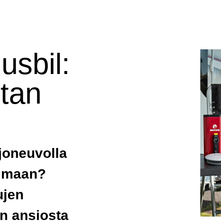
usbil:
utan
joneuvolla
ailmaan?
ujen
n ansiosta