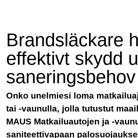
Brandsläckare h
effektivt skydd 
saneringsbehov
Onko unelmiesi loma matkailua
tai -vaunulla, jolla tutustut ma
MAUS Matkailuautojen ja -vaun
saniteettivapaan palosuojaukse