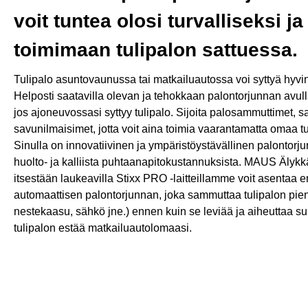
voit tuntea olosi turvalliseksi ja
toimimaan tulipalon sattuessa.
Tulipalo asuntovaunussa tai matkailuautossa voi syttyä hyv
Helposti saatavilla olevan ja tehokkaan palontorjunnan avulla 
jos ajoneuvossasi syttyy tulipalo. Sijoita palosammuttimet, 
savunilmaisimet, jotta voit aina toimia vaarantamatta omaa t
Sinulla on innovatiivinen ja ympäristöystävällinen palontorju
huolto- ja kalliista puhtaanapitokustannuksista. MAUS Älykkäil
itsestään laukeavilla Stixx PRO -laitteillamme voit asentaa
automaattisen palontorjunnan, joka sammuttaa tulipalon pie
nestekaasu, sähkö jne.) ennen kuin se leviää ja aiheuttaa su
tulipalon estää matkailuautolomaasi.