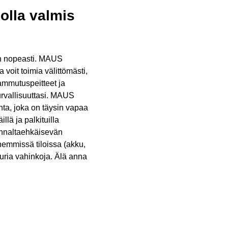
 olla valmis
in nopeasti. MAUS
voit toimia välittömästi,
sammutuspeitteet ja
urvallisuuttasi. MAUS
nta, joka on täysin vapaa
lä ja palkituilla
 ennaltaehkäisevän
nemmissä tiloissa (akku,
uria vahinkoja. Älä anna